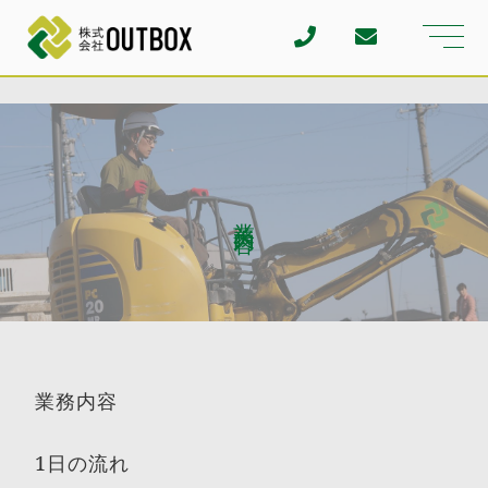
t
o
g
g
l
e
n
a
v
i
g
a
業務内容
t
i
o
n
業務内容
1日の流れ